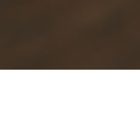
Oleme abiks ehitise kogu elukaare vältel
– alates ehitise ajaloo uurimisest kuni
keerukate konstruktiivsete olukordade
analüüsimiseni ja lahendamiseni. Meie