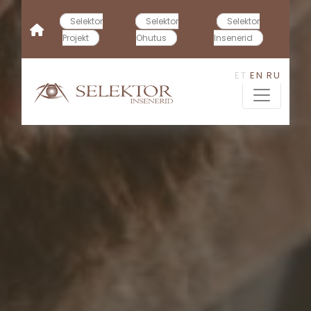
Selektor
Selektor
Selektor
Projekt
Ohutus
Insenerid
ET
EN
RU